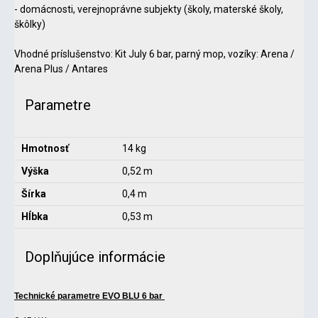
- domácnosti, verejnoprávne subjekty (školy, materské školy,
škôlky)
Vhodné príslušenstvo: Kit July 6 bar, parný mop, vozíky: Arena /
Arena Plus / Antares
Parametre
Hmotnosť
14 kg
Výška
0,52 m
Šírka
0,4 m
Hĺbka
0,53 m
Doplňujúce informácie
Technické parametre EVO BLU 6 bar