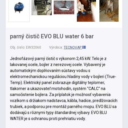
parný čistič EVO BLU water 6 bar
Obj. čislo:
EW32060
Výrobca:
TECNOVAP
Jednofázový parný čistič s výkonom 2,45 kW. Telo je z
lakovanej ocele, bojler z nerezovej ocele. Vybavený je
automatickým doplňovaním sústavy vodou s
elektromechanickou reguláciou hladiny vody v bojleri (True-
Temp). Elektrický panel zobrazuje digitálny teplomer,
tlakomer a ukazovateľ motohodín, systém "CALC" na
samočistenie bojlera. Za príplatok je možnosť vybavenia
vozíkom s držiakom nadstavca, kábla, hadice, predlžovacích
trubiek, a podporou pre montáž parného mopu. EVO BLU sa
dodávajú s rôznymi typy štandardnej výbavy. EVO BLU
WATER je s ochranou proti prehriatiu vody.