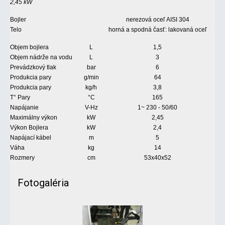
2,45 kW
Bojler
nerezová oceľ AISI 304
Telo
horná a spodná časť: lakovaná oceľ
Objem bojlera
L
1,5
Objem nádrže na vodu
L
3
Prevádzkový tlak
bar
6
Produkcia pary
g/min
64
Produkcia pary
kg/h
3,8
T° Pary
°C
165
Napájanie
V-Hz
1~ 230 - 50/60
Maximálny výkon
kW
2,45
Výkon Bojlera
kW
2,4
Napájací kábel
m
5
Váha
kg
14
Rozmery
cm
53x40x52
Fotogaléria