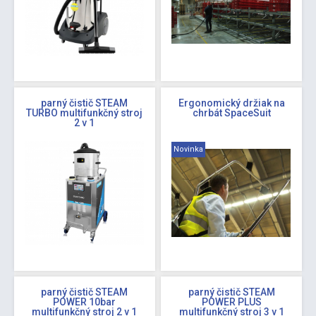
parný čistič STEAM
Ergonomický držiak na
TURBO multifunkčný stroj
chrbát SpaceSuit
2 v 1
Novinka
parný čistič STEAM
parný čistič STEAM
POWER 10bar
POWER PLUS
multifunkčný stroj 2 v 1
multifunkčný stroj 3 v 1