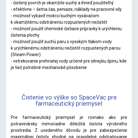
- čistený povrch je okamžite suchý a ihneď použiteľný
- efektívne – šetria čas, peniaze, náklady na pracovné sily
- možnosť vybaviť mokro/suchým vysávačom
k okamžitému odstráneniu rozpustených nečistôt
- možnosť použiť chemické čistiace prípravky k urýchleniu
čistenia plochy
- možnosť použiť suchú paru s vysokým tlakom vody
k urýchlenému odstráneniu nečistôt rozpustených parou
(Steam Power)
-
vstrekovanie prehriatej
vody určené pre silnejšiu špinu, kde
je tiež potrebné mechanické pôsobenie
Čistenie vo výške so SpaceVac pre
farmaceutický priemysel
Pre farmaceutický priemysel je rovnako ako pre
potravinársky mimoriadne dôležitá čistota výrobného
prostredia. Z uvedeného dôvodu je pre zabezpečenie
maximálnej čistoty vhodné na pravidelné odstraňovanie