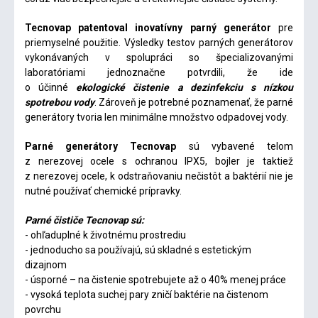
Tecnovap patentoval inovatívny parný generátor
pre
priemyselné použitie. Výsledky testov parných generátorov
vykonávaných v spolupráci so špecializovanými
laboratóriami jednoznačne potvrdili, že ide
o účinné
ekologické čistenie a dezinfekciu s nízkou
spotrebou vody
. Zároveň je potrebné poznamenať, že parné
generátory tvoria len minimálne množstvo odpadovej vody.
Parné generátory Tecnovap
sú vybavené telom
z nerezovej ocele s ochranou IPX5, bojler je taktiež
z nerezovej ocele, k odstraňovaniu nečistôt a baktérií nie je
nutné používať chemické prípravky.
Parné čističe Tecnovap sú:
- ohľaduplné k životnému prostrediu
- jednoducho sa používajú, sú skladné s estetickým
dizajnom
- úsporné – na čistenie spotrebujete až o 40% menej práce
- vysoká teplota suchej pary zničí baktérie na čistenom
povrchu