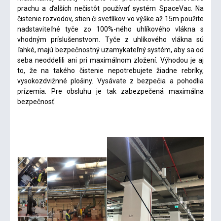
prachu a ďalších nečistôt používať systém SpaceVac. Na
čistenie rozvodov, stien či svetlíkov vo výške až 15m použite
nadstaviteľné tyče zo 100%-ného uhlíkového vlákna s
vhodným príslušenstvom. Tyče z uhlíkového vlákna sú
ľahké, majú bezpečnostný uzamykateľný systém, aby sa od
seba neoddelili ani pri maximálnom zložení. Výhodou je aj
to, že na takého čistenie nepotrebujete žiadne rebríky,
vysokozdvižnné plošiny. Vysávate z bezpečia a pohodlia
prízemia. Pre obsluhu je tak zabezpečená maximálna
bezpečnosť.