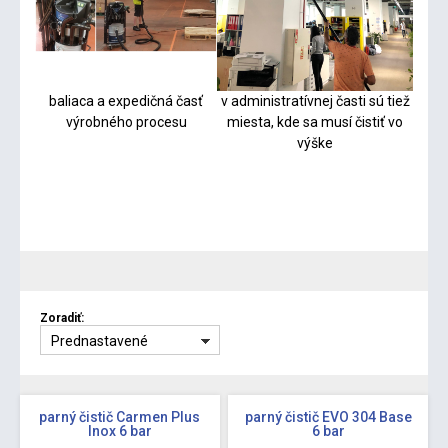
baliaca a expedičná časť
v administratívnej časti sú tiež
výrobného procesu
miesta, kde sa musí čistiť vo
výške
Zoradiť:
Prednastavené
parný čistič Carmen Plus
parný čistič EVO 304 Base
Inox 6 bar
6 bar