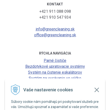
KONTAKT
+421 911 088 098
+421 910 547 934
info@greencleaning.sk
office@greencleaning.sk
RÝCHLA NAVIGÁCIA
Parné čističe
Bezdotykové upratovacie systémy
Systém na čistenie eskalátorov
Systém na vysávanie vo výške
Vaše nastavenie cookies
Súbory cookie nám pomáhajú pri poskytovaní služieb pre
Business leasing
vás. Umožňujú spoznať a zapamätať si vaše preferencie.
Katalógy a akcie