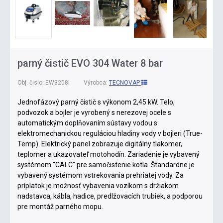
parný čistič EVO 304 Water 8 bar
Obj. čislo:
EW3208I
Výrobca:
TECNOVAP
Jednofázový parný čistič s výkonom 2,45 kW. Telo,
podvozok a bojler je vyrobený s nerezovej ocele s
automatickým doplňovaním sústavy vodou s
elektromechanickou reguláciou hladiny vody v bojleri (True-
Temp). Elektrický panel zobrazuje digitálny tlakomer,
teplomer a ukazovateľ motohodín. Zariadenie je vybavený
systémom "CALC" pre samočistenie kotla. Štandardne je
vybavený systémom vstrekovania prehriatej vody. Za
príplatok je možnosť vybavenia vozíkom s držiakom
nadstavca, kábla, hadice, predlžovacích trubiek, a podporou
pre montáž parného mopu.