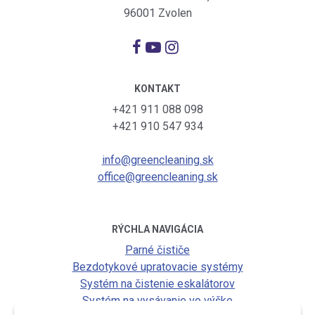
96001 Zvolen
KONTAKT
+421 911 088 098
+421 910 547 934
info@greencleaning.sk
office@greencleaning.sk
RÝCHLA NAVIGÁCIA
Parné čističe
Bezdotykové upratovacie systémy
Systém na čistenie eskalátorov
Systém na vysávanie vo výške