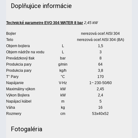
Doplňujúce informácie
Technické parametre EVO 304 WATER 8 bar
2,45 kW
Bojler
nerezová oceľ AISI 304
Telo
nerezová oceľ AISI 304 (BA)
Objem bojlera
L
1,5
Objem nádrže na vodu
L
3
Prevádzkový tlak
bar
8
Produkcia pary
g/min
64
Produkcia pary
kg/h
3,8
T° Pary
°C
170
Napájanie
V-Hz
1~ 230-50/60
Maximálny výkon
kW
2,45
Výkon Bojlera
kW
2,4
Napájací kábel
m
5
Váha
kg
16
Rozmery
cm
53x40x52
Fotogaléria