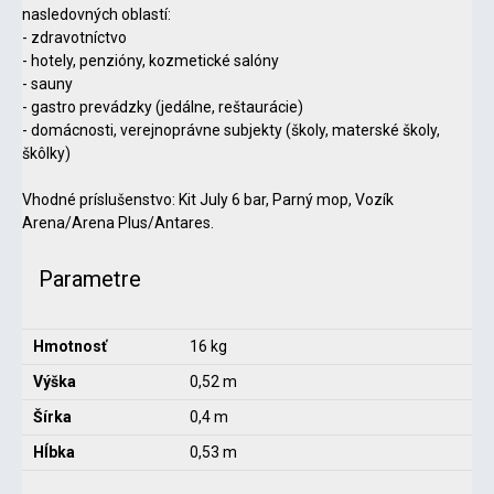
nasledovných oblastí:
- zdravotníctvo
- hotely, penzióny, kozmetické salóny
- sauny
- gastro prevádzky (jedálne, reštaurácie)
- domácnosti, verejnoprávne subjekty (školy, materské školy,
škôlky)
Vhodné príslušenstvo: Kit July 6 bar, Parný mop, Vozík
Arena/Arena Plus/Antares.
Parametre
Hmotnosť
16 kg
Výška
0,52 m
Šírka
0,4 m
Hĺbka
0,53 m