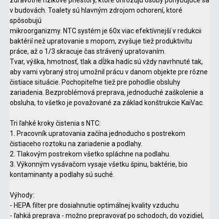
v budovách. Toalety sú hlavným zdrojom ochorení, ktoré
spôsobujú
mikroorganizmy. NTC systém je 60x viac efektívnejší v redukcii
baktérií než upratovanie s mopom, zvyšuje tiež produktivitu
práce, až o 1/3 skracuje čas strávený upratovaním.
Tvar, výška, hmotnosť, tlak a dĺžka hadíc sú vždy navrhnuté tak,
aby vami vybraný stroj umožnil prácu v danom objekte pre rôzne
čistiace situácie. Pochopiteľne tiež pre pohodlie obsluhy
zariadenia. Bezproblémová preprava, jednoduché zaškolenie a
obsluha, to všetko je považované za základ konštrukcie KaiVac.
Tri ľahké kroky čistenia s NTC:
1. Pracovník upratovania začína jednoducho s postrekom
čistiaceho roztoku na zariadenie a podlahy.
2. Tlakovým postrekom všetko spláchne na podlahu.
3. Výkonným vysávačom vysaje všetku špinu, baktérie, bio
kontaminanty a podlahy sú suché.
Výhody:
- HEPA filter pre dosiahnutie optimálnej kvality vzduchu
- ľahká preprava - možno prepravovať po schodoch, do vozidiel,