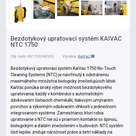
Bezdotykový upratovací systém KAIVAC
NTC 1750
Obj. čislo:
KV1750240VEU
Výrobca:
KaiVac
Bezdotykový upratovací systém KaiVac 1750 No-Touch
Cleaning Systems (NTC) je navrhnutý k odstráneniu
maximálneho množstva biologicky znečisťujúcich látok.
KaiVac ponúka široký výber možností bezdotykového
upratovania, každý v kombinácii s automatickým
dávkovaním čistiacich chemikálií, tlakovým umývaním
povrchov a výkonným odsávaním vlhkosti v jedinečnom
integrovanom systéme. Zamestnanci, ktorí robia
upratovanie s NTC nie sú v priamom kontakte so špinou,
biologickým a ďalším znečistením v budovách. NTC systém
čistí lepšie, znižuje náročnosť práce a šetrí náklady na