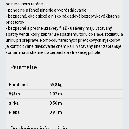
po nerovnom teréne
- pohodlné a ľahké plnenie a vyprázdňovanie
- bezpečné, ekologické a nízko nákladové bezdotykové čistenie
priestorov
- bezpečné a presné uzávery fliaš - uzávery majú vstavaný
spätný ventil, ktorý zabraňuje spätnému toku do fľaše, rozliatiu a
úniku pri preprave. Pomocou farebných prietokových injektorov
je kontrolované dávkovanie chemikálií. Vstavaný filter zabraňuje
kontaminácii chémie do čerpadla a striekacej pištole.
Parametre
Hmotnosť
55,8 kg
Výška
1,02 m
Šírka
0,56 m
Hĺbka
0,81 m
Doplňujúce informácie