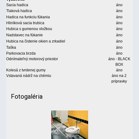
Sacia hadica
áno
Tlaková hadica
áno
Hadica na funkciu fúkania
áno
Hliníková sacia trubica
áno
Hubica s gumenou vložkou
áno
Nadstavec na fúkanie
áno
Hubica na čistenie okien a zrkadiel
áno
Taška
áno
Parkovacia brzda
áno
Odnímateľný motorový priestor
áno - BLACK
BOX
Kolesá z tvrdenej gumy
áno
Vstavaná nádrž na chémiu
áno na 2
prípravky
Fotogaléria