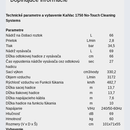
Technické parametre a vybavenie KaiVac 1750 No-Touch Cleaning
Systems
Parametre
Nádrž na čistiaci roztok
L
66
Prietok
L/min
2,8
Tlak
bar
34,5
Nádrž vysávača
L
69
Dĺžka odtokovej hadice z vysávača
cm
66
Čas vypustenia nádrže vysávača cez odtokovú
sec
27
hadicu
Sací výkon
cm
3
/vody
330,2
Objem vzduchu
L/min
3172
Rýchlosť vzduchu vo Funkcii fúkania
km/h
482,7
Dĺžka sacej hadice
m
13,7
Dĺžka tlakovej hadice
m
13,7
Dĺžka napájacieho kábla
m
7,6
Dĺžka hadice na funkciu fúkania
m
10
Napájanie
V/Hz
240/50-60Hz
Hlučnosť
dB
69
Hmotnosť
kg
60
Rozmery (V x D x Š)
cm
101x71x55
Vybavenie